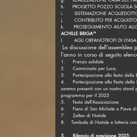
h.     PROGETTO POZZO SCUOLA 
i.       SISTEMAZIONE ACQUEDOT
j.       CONTRIBUTO PER ACQUIST
k.      PROSEGUIMENTO AIUTO ALLO
ACHILLE BRIGA'"
l.       AGLI ORFANOTROFI DI LY
La discussione dell'assemblea p
l'anno in corso di seguito elenc
1.     Pranzo solidale
2.     Camminata per Luca,
3.     Partecipazione alla festa della
4.     Partecipazione alla Festa dell
saremo presenti con un nostro stand pe
programma per il 2025
5.     Festa dell’Associazione
6.     Fiera di San Michele a Pieve d
7.     Zelten di Natale
8.    Tombola di Natale e lotteria con 
5.     Bilancio di previsione 2025: 