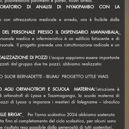
o, piastrellatura pavimenti e pareti, nuovi arredi.
A DEL PERSONALE PRESSO IL DISPENSARIO MAWAMBALA
: 
sonale medico e infermieristico è un edificio fatiscente e di 
rsonale. Il progetto prevede una ristrutturazione radicale e un 
EALIZZAZIONE DI POZZI 
L'acqua sappiamo essere importante 
zati dal gruppo due tre pozzi; abbiamo realizzato:            
ZZO SUOR BERNADETTE - IBUMU  PROGETTO LITTLE WAIS
O AGLI ORFANOTROFI E SCUOLA  MATERNA
L'istruzione è 
li orfanotrofi di Lyasa e Tosamaganga, la scuola materna di 
zzi di Lyasa a imparare i mestieri di falegname – idraulico 
LLE BRIGA”
   Per l’anno scolastico 2024 abbiamo sostenuto 
 fino al completamento del ciclo scolastico, per alcuni sono 
risultato reso possibile dalla generosità di tutti sostenitori.