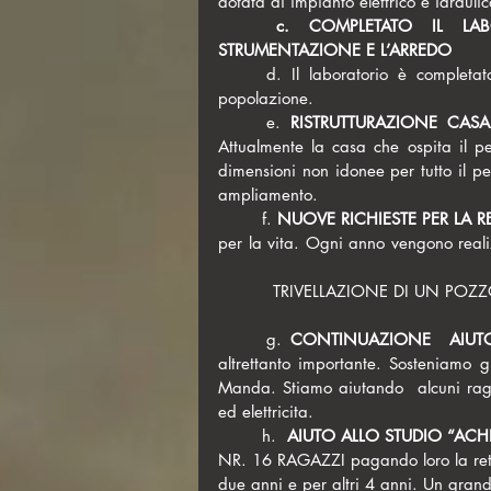
dotata di impianto elettrico e idraulic
	c. COMPLETATO IL LABORATORIO DI ANALISI DI NYAKIPAMBO CON LA 
STRUMENTAZIONE E L’ARREDO
	d. Il laboratorio è completato con attrezzatura medicale e arredo, ora è fruibile dalla 
popolazione.
	e. 
RISTRUTTURAZIONE CAS
Attualmente la casa che ospita il per
dimensioni non idonee per tutto il pe
ampliamento.
	f. 
NUOVE RICHIESTE PER LA R
per la vita. Ogni anno vengono realiz
          TRIVELLAZIONE DI UN PO
	g. 
CONTINUAZIONE  AIUT
altrettanto importante. Sosteniamo g
Manda. Stiamo aiutando  alcuni raga
ed elettricita.
	h.  
AIUTO ALLO STUDIO “ACHI
NR. 16 RAGAZZI pagando loro la retta
due anni e per altri 4 anni. Un grande 