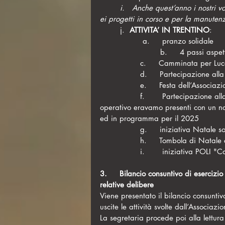
	i.   Anche quest’anno i nostri volontari sono stati in Tanzania per due volte a seguire i lavori 
ei progetti in corso e per la manutenz
	j.  
ATTIVITA’ IN TRENTINO
:
               	 a.     pranzo solidale
                	b.     4
		c.     Camminata per Lu
		d.     Partecipazione all
		e.     Festa dell’Associaz
		f.       Partecipazione alla Festa della Lumaca di Varone, qui oltre a dare supporto 
operativo eravamo presenti con un nost
ed in programma per il 2025
		g.     iniziativa Natale s
		h.     Tombola di Natale 
		i.       iniziativa POLI "C
3.     Bilancio consuntivo di esercizi
relative delibere
Viene presentato il bilancio consuntiv
uscite le attività svolte dall’Associazi
La segretaria procede poi alla lettura