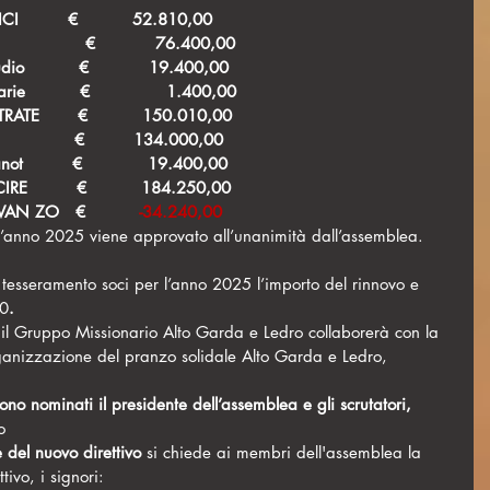
I         €          52.810,00
                 €           76.400,00
studio          €           19.400,00
varie          €              1.400,00         
ENTRATE       €          150.010,00     
             €         134.000,00
fanot         €            19.400,00
USCIRE         €          184.250,00
SAVAN ZO   €          
-34.240,00
r l’anno 2025 viene approvato all’unanimità dall’assemblea.
 tesseramento soci per l’anno 2025 l’importo del rinnovo e 
00
.
l Gruppo Missionario Alto Garda e Ledro collaborerà con la 
rganizzazione del pranzo solidale Alto Garda e Ledro, 
o nominati il presidente dell’assemblea e gli scrutatori, 
o
e del nuovo direttivo 
si chiede ai membri dell'assemblea la 
tivo, i signori: