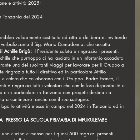
ione e attività 2025;
 in Tanzania del 2024
semblea validamente costituita ed atta a deliberare, invitando 
o verbalizzante il Sig. Maria Demadonna, che accetta.
i Achille Brigà: 
il Presidente saluta e ringrazia i presenti, 
chille che purtroppo ci ha lasciato in un infortunio accaduto 
urante uno dei suoi tanti viaggi per lavorare per il Gruppo a 
 ringrazia tutto il direttivo ed in particolare Attilio 
i e coloro che collaborano con il Gruppo. Padre Franco, il 
ti e ringrazia tutti i volontari che con la loro disponibilità e 
ca e in particolare in Tanzania con progetti destinati a 
nvita a continuare  anche con il suo sostegno.
iloga le attività messe in campo nel 2024 in Tanzania ed in 