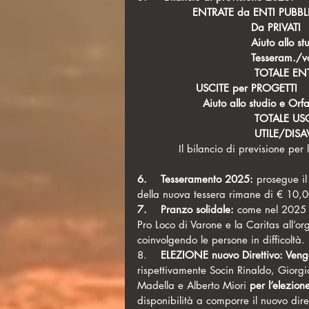
		ENTRATE da ENTI PUBBLIC
                                 Da PRIVATI 
                                 Aiuto allo 
                                 Tesseram./
                                  TOTALE 
                 USCITE per PROGETTI    
                   Aiuto allo studio e Or
                                  TOTALE 
                                  UTILE/DI
Il bilancio di previsione pe
6.    Tesseramento 2025: 
prosegue il
della nuova tessera rimane di € 10,
7.    Pranzo solidale: 
come nel 2025 i
Pro Loco di Varone e la Caritas all’o
coinvolgendo le persone in difficoltà.
8.    
ELEZIONE nuovo Direttivo: Vengon
rispettivamente Socin Rinaldo, Giorgi
Madella e Alberto Miori
 per l’elezion
disponibilità a comporre il nuovo diret