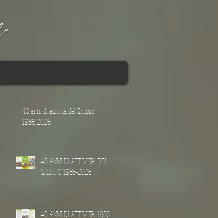
v
40 anni di attività del Gruppo
1986/2026
40 ANNI DI ATTIVITA' DEL
GRUPPO 1986-2026
40 ANNI DI ATTIVITA' 1986 -