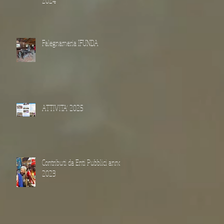
2024
Falegnameria IFUNDA
ATTIVITA' 2025
Contributi da Enti Pubblici anno
2023