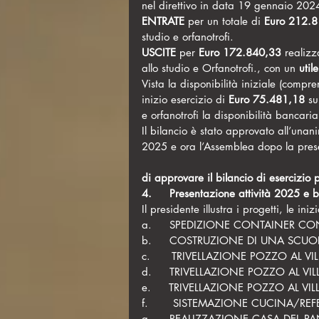
nel direttivo in data 19 gennaio 202
ENTRATE
 per un totale di 
Euro 212.
studio e orfanotrofi.
USCITE
 per 
Euro 172.840,33
 realiz
allo studio e Orfanotrofi., con un 
utile
Vista la disponibilità iniziale (compr
inizio esercizio di 
Euro 
75.481,18 
su
e orfanotrofi la disponibilità bancaria
Il bilancio è stato approvato all’unan
2025 e ora l’Assemblea dopo la pres
di approvare il bilancio di esercizio
4.     Presentazione attività 2025 e 
Il presidente illustra i progetti, le iniz
a.     SPEDIZIONE CONTAINER C
b.     COSTRUZIONE DI UNA SCUO
c.      TRIVELLAZIONE POZZO AL
d.     TRIVELLAZIONE POZZO AL VI
e.     TRIVELLAZIONE POZZO AL VI
f.       SISTEMAZIONE CUCINA/REF
g.     REALIZZAZIONE CASA DEL P