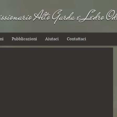
sionario Alto Garda e Ledro Od
ni
Pubblicazioni
Aiutaci
Contattaci
5