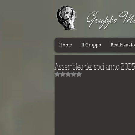
Gruppo Mis
Home
Il Gruppo
Realizzazio
Assemblea dei soci anno 202
Valutazione NaN stelle su 5.