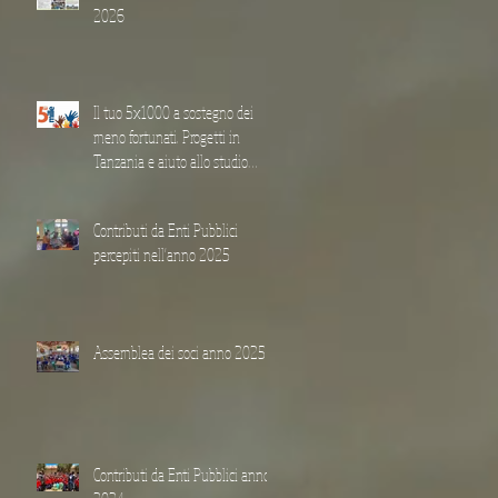
2026
Il tuo 5x1000 a sostegno dei
meno fortunati. Progetti in
Tanzania e aiuto allo studio
“Achille Brigà”
Contributi da Enti Pubblici
percepiti nell'anno 2025
Assemblea dei soci anno 2025
Contributi da Enti Pubblici anno