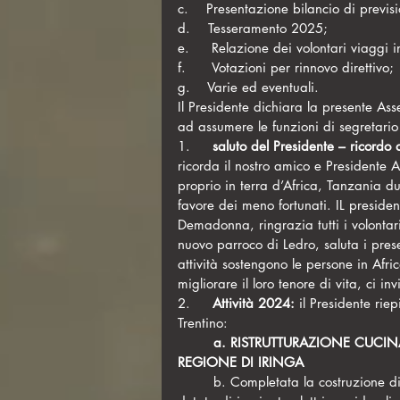
c.    Presentazione bilancio di previs
d.    Tesseramento 2025;
e.     Relazione dei volontari viaggi
f.      Votazioni per rinnovo direttivo;
g.    Varie ed eventuali.
Il Presidente dichiara la presente As
ad assumere le funzioni di segretari
1.     
saluto del Presidente – ricordo d
ricorda il nostro amico e Presidente A
proprio in terra d’Africa, Tanzania d
favore dei meno fortunati. IL presidente
Demadonna, ringrazia tutti i volontar
nuovo parroco di Ledro, saluta i presen
attività sostengono le persone in Afri
migliorare il loro tenore di vita, ci i
2.     
Attività 2024: 
il Presidente
riep
Trentino:
	a. RISTRUTTURAZIONE CUCINA  PRESSO LA SCUOLA PRIMARIA DI MFUKULEMBE 
REGIONE DI IRINGA
	b. Completata la costruzione di una cucina e mensa per i quasi 500 ragazzi presenti, 