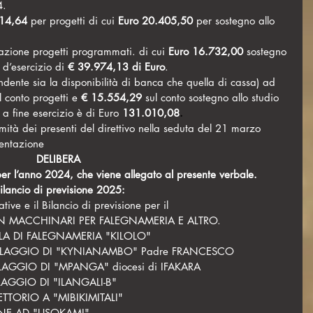
4.
814,64
 per progetti di cui 
Euro 20.405,50
 per sostegno allo 
zazione progetti programmati. di cui 
Euro 16.732,00 
sostegno 
 d’esercizio di 
€ 39.974,13
di Euro
.
endente sia la disponibilità di banca che quella di cassa) ad 
l
conto progetti e 
€ 
15.554,29 
sul
conto sostegno allo studio 
 a fine esercizio è di Euro 
131.010,08
.
imità dei presenti del direttivo nella seduta del 21 marzo 
entazione
DELIBERA
 per l’anno 2024, che viene allegato al presente verbale.
bilancio di previsione 2025:
iative e il Bilancio di previsione per il
ON MACCHINARI PER FALEGNAMERIA E ALTRO.
LA DI FALEGNAMERIA "KILOLO"
 VILLAGGIO DI "KYNIANAMBO" Padre FRANCESCO
LLAGGIO DI "MPANGA" diocesi di IFAKARA
LLAGGIO DI "ILANGALI-B"
ETTORIO A "MIBIKIMITALI"
ANE AD "USOKAMI"