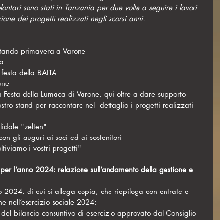
ione dei progetti realizzati negli scorsi anni.
 passi aspettando primavera a Varone
ca
a festa della BAITA
ione
ro stand per raccontare nel  dettaglio i progetti realizzati 
olidale "zelten"
con gli auguri ai soci ed ai sostenitori  
oltiviamo i vostri progetti"   
o per l’anno 2024: relazione sull’andamento della gestione e 
o 2024, di cui si allega copia, che riepiloga con entrate e 
one nell’esercizio sociale 2024:
 del bilancio consuntivo di esercizio approvato dal Consiglio 