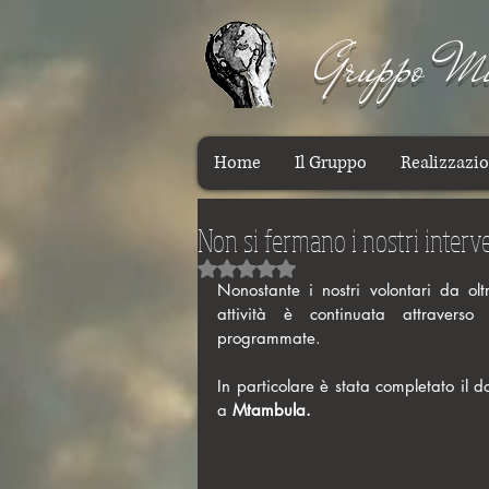
Gruppo Mis
Home
Il Gruppo
Realizzazio
Non si fermano i nostri interv
Valutazione NaN stelle su 5.
Nonostante i nostri volontari da ol
attività è continuata attraverso
programmate. 
In particolare è stata completato il 
a 
Mtambula.