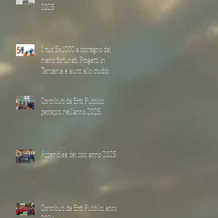
2026
Il tuo 5x1000 a sostegno dei
meno fortunati. Progetti in
Tanzania e aiuto allo studio
“Achille Brigà”
Contributi da Enti Pubblici
percepiti nell'anno 2025
Assemblea dei soci anno 2025
Contributi da Enti Pubblici anno