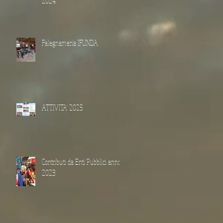
2024
Falegnameria IFUNDA
ATTIVITA' 2025
Contributi da Enti Pubblici anno
2023