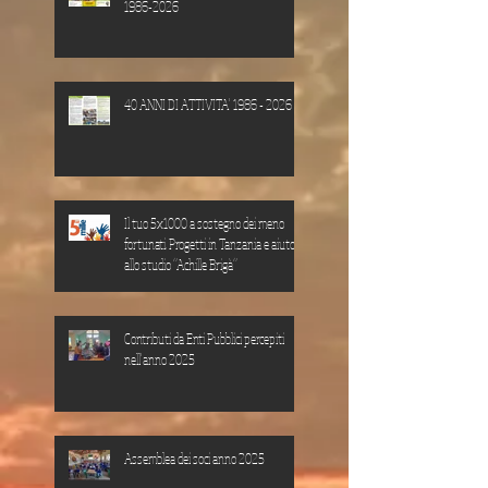
1986-2026
40 ANNI DI ATTIVITA' 1986 - 2026
Il tuo 5x1000 a sostegno dei meno
fortunati. Progetti in Tanzania e aiuto
allo studio “Achille Brigà”
Contributi da Enti Pubblici percepiti
nell'anno 2025
Assemblea dei soci anno 2025