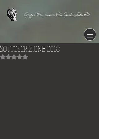
Gruppo Missionario Alto Garda e Ledro Odv
SOTTOSCRIZIONE 2018
Valutazione NaN stelle su 5.