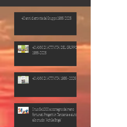
40 anni di attività del Gruppo 1986/2026
40 ANNI DI ATTIVITA' DEL GRUPPO
1986-2026
40 ANNI DI ATTIVITA' 1986 - 2026
Il tuo 5x1000 a sostegno dei meno
fortunati. Progetti in Tanzania e aiuto
allo studio “Achille Brigà”