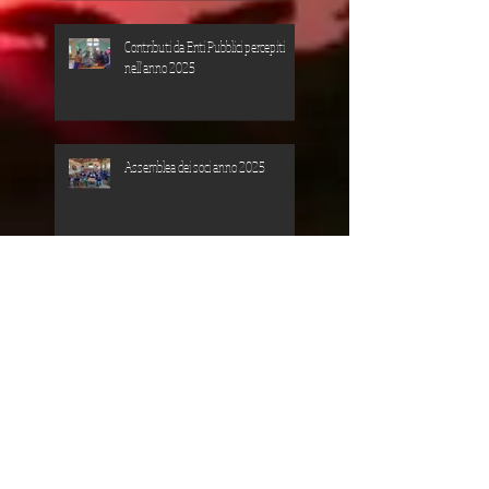
Contributi da Enti Pubblici percepiti
nell'anno 2025
Assemblea dei soci anno 2025
Contributi da Enti Pubblici anno 2024
Falegnameria IFUNDA