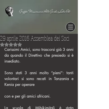
Gruppo Missionario Alto Garda e Ledro Odv
29 aprile 2016 Assemblea dei Soci
Valutazione NaN stelle su 5.
Carissimi Amici, sono trascorsi già 3 anni 
da quando il Direttivo che presiedo si è 
insediato.
Sono stati 3 anni molto “pieni”: tanti 
volontari si sono recati in Tanzania e 
Kenia per operare
con e per gli amici africani.
La scuola di Mibikimitali è stata 