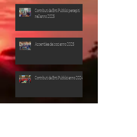
Contributi da Enti Pubblici percepiti
nell'anno 2025
Assemblea dei soci anno 2025
Contributi da Enti Pubblici anno 2024
Falegnameria IFUNDA