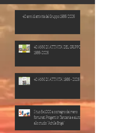
40 anni di attività del Gruppo 1986/2026
40 ANNI DI ATTIVITA' DEL GRUPPO
1986-2026
40 ANNI DI ATTIVITA' 1986 - 2026
Il tuo 5x1000 a sostegno dei meno
fortunati. Progetti in Tanzania e aiuto
allo studio “Achille Brigà”