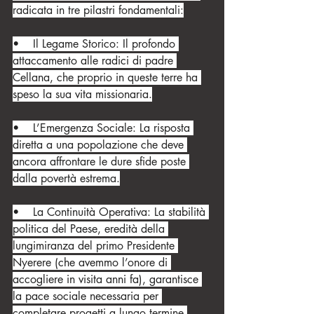
radicata in tre pilastri fondamentali:
•    Il Legame Storico: Il profondo 
attaccamento alle radici di padre 
Cellana, che proprio in queste terre ha 
speso la sua vita missionaria.
•    L’Emergenza Sociale: La risposta 
diretta a una popolazione che deve 
ancora affrontare le dure sfide poste 
dalla povertà estrema.
•    La Continuità Operativa: La stabilità 
politica del Paese, eredità della 
lungimiranza del primo Presidente 
Nyerere (che avemmo l’onore di 
accogliere in visita anni fa), garantisce 
la pace sociale necessaria per 
completare progetti a lungo termine.