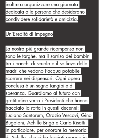
inoltre a organizzare una giornata 
dedicata alle persone che desiderano 
condividere solidarietà e amicizia.
Un’Eredità di Impegno
La nostra più grande ricompensa non 
sono le targhe, ma il sorriso dei bambini 
tra i banchi di scuola e il sollievo delle 
madri che vedono l’acqua potabile 
scorrere nei dispensari. Ogni opera 
conclusa è un segno tangibile di 
speranza. Guardiamo al futuro con 
gratitudine verso i Presidenti che hanno 
tracciato la rotta in questi decenni: 
Luciano Santorum, Orazio Vescovi, Gino 
Bugoloni, Achille Brigà e Carlo Risatti. 
In particolare, per onorare la memoria 
di Achille, che ci ha lasciati proprio in 