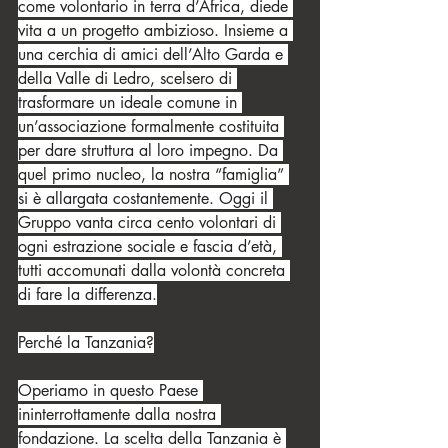
come volontario in terra d’Africa, diede 
vita a un progetto ambizioso. Insieme a 
una cerchia di amici dell’Alto Garda e 
della Valle di Ledro, scelsero di 
trasformare un ideale comune in 
un’associazione formalmente costituita 
per dare struttura al loro impegno. Da 
quel primo nucleo, la nostra “famiglia” 
si è allargata costantemente. Oggi il 
Gruppo vanta circa cento volontari di 
ogni estrazione sociale e fascia d’età, 
tutti accomunati dalla volontà concreta 
di fare la differenza.
Perché la Tanzania?
Operiamo in questo Paese 
ininterrottamente dalla nostra 
fondazione. La scelta della Tanzania è 