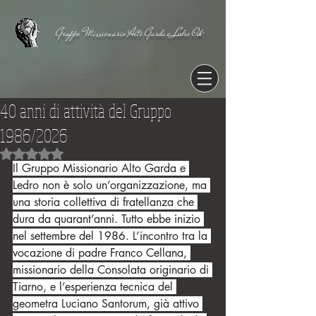
Gruppo Missionario Alto Garda e Ledro Odv
40 anni di attività del Gruppo
1986/2026
Valutazione NaN stelle su 5.
Il Gruppo Missionario Alto Garda e 
Ledro non è solo un’organizzazione, ma 
una storia collettiva di fratellanza che 
dura da quarant’anni. Tutto ebbe inizio 
nel settembre del 1986. L’incontro tra la 
vocazione di padre Franco Cellana, 
missionario della Consolata originario di 
Tiarno, e l’esperienza tecnica del 
geometra Luciano Santorum, già attivo 