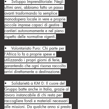
•    Sviluppo Imprenditoriale: Negli 
ultimi anni, abbiamo fatto un passo 
avanti trasformando la semplice 
manodopera locale in vere e proprie 
piccole imprese capaci di gestire i 
cantieri autonomamente e nel pieno 
rispetto delle normative vigenti.
•    Volontariato Puro: Chi parte per 
l’Africa lo fa a proprie spese e 
utilizzando i propri giorni di ferie, 
garantendo che ogni risorsa raccolta 
arrivi direttamente a destinazione.
•    Solidarietà a KM 0: Il cuore del 
Gruppo batte anche in Italia, grazie al 
lavoro instancabile di chi resta per 
raccogliere fondi e materiali necessari 
alle missioni. Da qualche anno si presta 