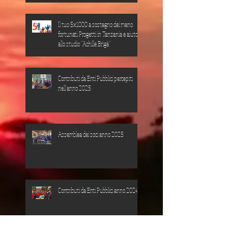
Il tuo 5x1000 a sostegno dei meno
fortunati. Progetti in Tanzania e aiuto
allo studio “Achille Brigà”
Contributi da Enti Pubblici percepiti
nell'anno 2025
Assemblea dei soci anno 2025
Contributi da Enti Pubblici anno 2024